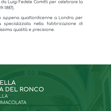
o da Luigi Fedele Comitti per celebrare la
9-1887).
ato appena quattordicenne a Londra per
a specializzata nella fabbricazione di
issima qualità e precisione.
DELLA
A DEL RONCO
LLA
MMACOLATA