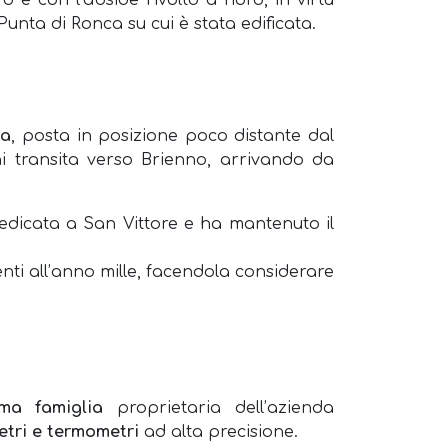
 e con l’abside rivolto a nord, in virtù
unta di Ronca su cui è stata edificata.
na
, posta in posizione poco distante dal
i transita verso Brienno, arrivando da
dicata a San Vittore e ha mantenuto il
nti all’anno mille, facendola considerare
ma famiglia
proprietaria dell’azienda
etri e termometri
ad alta precisione.