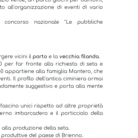
zio verde, un parco giochi per bambini,
to all’organizzazione di eventi di vario
l concorso nazionale “Le pubbliche
ere vicini il
porto
e la
vecchia filanda
.
0 per far fronte alla richiesta di seta e
ni ’60 appartiene alla famiglia Mantero, che
enti. Il profilo dell’antica ciminiera ormai
mendamente suggestivo e porta alla mente
ascino unici rispetto ad altre proprietà
derno imbarcadero e il porticciolo della
a alla produzione della seta.
tà produttive del paese di Brienno.