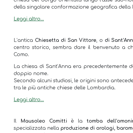
chiesa del borgo orientata lungo l’asse sud-nord
della singolare conformazione geografica della P
Leggi altro...
L’antica
Chiesetta di San Vittore
, o
di Sant’An
centro storico, sembra dare il benvenuto a ch
Como.
La chiesa di Sant’Anna era precedentemente de
doppio nome.
Secondo alcuni studiosi, le origini sono antecede
tra le più antiche chiese delle Lombardia.
Leggi altro...
Il
Mausoleo Comitti
è la
tomba dell’omoni
specializzata nella
produzione di orologi, barom