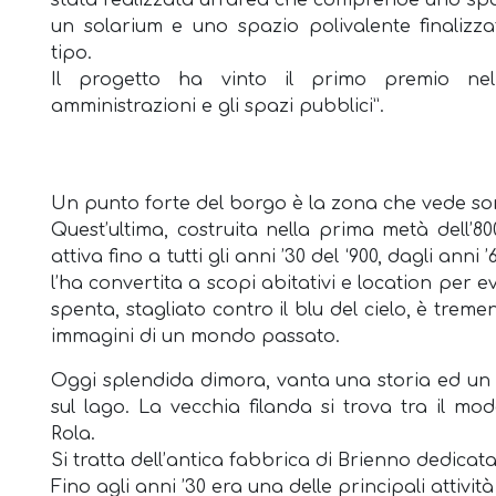
stata realizzata un’area che comprende uno spa
un solarium e uno spazio polivalente finalizza
tipo.
Il progetto ha vinto il primo premio ne
amministrazioni e gli spazi pubblici”.
Un punto forte del borgo è la zona che vede sorg
Quest’ultima, costruita nella prima metà dell’80
attiva fino a tutti gli anni ’30 del ‘900, dagli an
l’ha convertita a scopi abitativi e location per ev
spenta, stagliato contro il blu del cielo, è tre
immagini di un mondo passato.
Oggi splendida dimora, vanta una storia ed un f
sul lago. La vecchia filanda si trova tra il mo
Rola.
Si tratta dell’antica fabbrica di Brienno dedicat
Fino agli anni ’30 era una delle principali attivi